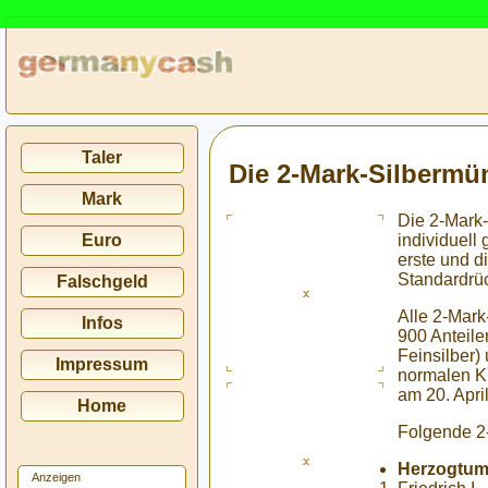
Taler
Die 2-Mark-Silbermü
Mark
Die 2-Mark
individuell 
Euro
erste und 
Standardrü
Falschgeld
Alle 2-Mark
Infos
900 Anteile
Feinsilber)
Impressum
normalen K
am 20. Apri
Home
Folgende 2
Herzogtum
Anzeigen