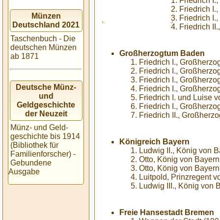
Friedrich I
Friedrich I
Münzen
Friedrich I
Deutschland 2021
Friedrich II
Taschenbuch - Die
deutschen Münzen
Großherzogtum Baden
ab 1871
Friedrich I., Großherz
Friedrich I., Großherz
Friedrich I., Großherz
Deutsche Münz-
Friedrich I., Großherz
und
Friedrich I. und Luise
Geldgeschichte
Friedrich I., Großherz
der Neuzeit
Friedrich II., Großherz
Münz- und Geld-
geschichte bis 1914
Königreich Bayern
(Bibliothek für
Ludwig II., König von 
Familienforscher) -
Otto, König von Bayern
Gebundene
Otto, König von Bayern
Ausgabe
Luitpold, Prinzregent 
Ludwig III., König von 
Freie Hansestadt Bremen