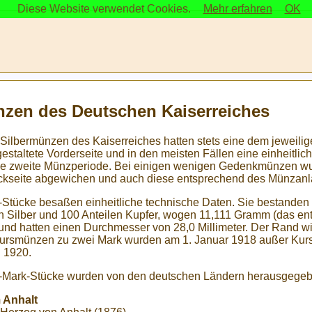
Diese Website verwendet Cookies.
Mehr erfahren
OK
nzen des Deutschen Kaiserreiches
-Silbermünzen des Kaiserreiches hatten stets eine dem jeweil
gestaltete Vorderseite und in den meisten Fällen eine einheitlich
die zweite Münzperiode. Bei einigen wenigen Gedenkmünzen wu
ckseite abgewichen und auch diese entsprechend des Münzanla
-Stücke besaßen einheitliche technische Daten. Sie bestanden 
n Silber und 100 Anteilen Kupfer, wogen 11,111 Gramm (das e
 und hatten einen Durchmesser von 28,0 Millimeter. Der Rand w
ursmünzen zu zwei Mark wurden am 1. Januar 1918 außer Kur
l 1920.
-Mark-Stücke wurden von den deutschen Ländern herausgegebe
 Anhalt