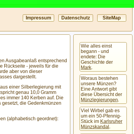
Impressum
Datenschutz
SiteMap
Wie alles einst
begann - und
endete: Die
igen Ausgabeanlaß entsprechend
Geschichte der
e Rückseite - jeweils für die
Mark
.
rde aber von dieser
sses dargestellt.
Woraus bestehen
unsere Münzen?
aus einer Silberlegierung mit
Eine Antwort gibt
ntspricht genau 10,0 Gramm
diese Übersicht der
ies immer 140 Kerben auf. Die
Münzlegierungen
.
s gesetzt, die Gedenkmünzen
Viel Wirbel gab es
um ein 50-Pfennig-
n (alphabetisch geordnet):
Stück im
Karlsruher
Münzskandal
.