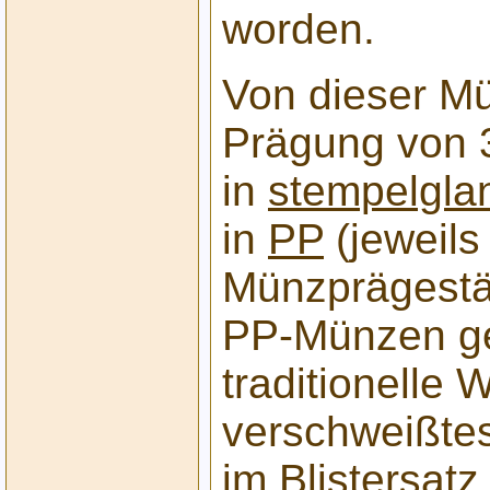
worden.
Von dieser Mü
Prägung von 
in
stempelgla
in
PP
(jeweils
Münzprägestät
PP-Münzen ge
traditionelle 
verschweißte
im Blistersatz