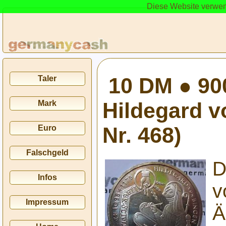
Diese Website verwen
10 DM ● 900
Taler
Hildegard v
Mark
Nr. 468)
Euro
Falschgeld
D
Infos
v
Impressum
Ä