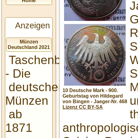
Home
J
G
Anzeigen
R
Münzen
S
Deutschland 2021
W
Taschenbuch
S
- Die
M
deutschen
10 Deutsche Mark - 900.
Geburtstag von Hildegard
u
Münzen
von Bingen - Jaeger-Nr. 468
Lizenz CC BY-SA
t
ab
anthropologis
1871