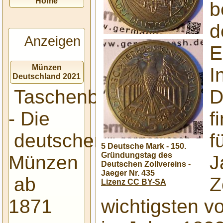
Home
b
d
Anzeigen
E
Münzen
I
Deutschland 2021
D
Taschenbuch
f
- Die
f
deutschen
5 Deutsche Mark - 150.
Gründungstag des
J
Münzen
Deutschen Zollvereins -
Jaeger Nr. 435
Z
ab
Lizenz CC BY-SA
wichtigsten v
1871