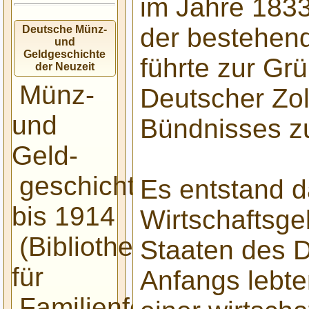
im Jahre 183
der bestehen
Deutsche Münz-
und
Geldgeschichte
führte zur Gr
der Neuzeit
Münz-
Deutscher Zol
und
Bündnisses z
Geld-
geschichte
Es entstand da
bis 1914
Wirtschaftsge
(Bibliothek
Staaten des 
für
Anfangs lebte
Familienforscher)