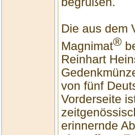
begrüßen.
Die aus dem 
®
Magnimat
be
Reinhart Hein
Gedenkmünze 
von fünf Deut
Vorderseite is
zeitgenössisc
erinnernde Ab