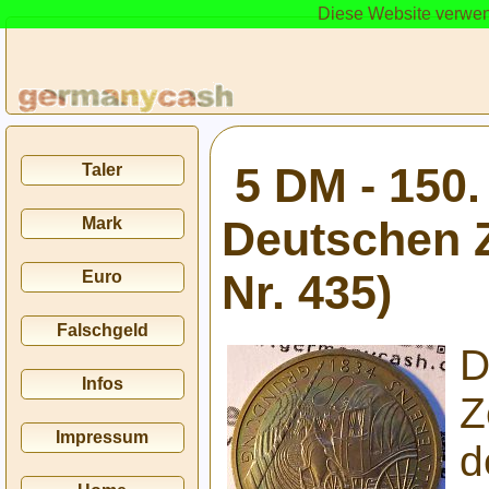
Diese Website verwen
5 DM - 150
Taler
Deutschen Z
Mark
Nr. 435)
Euro
Falschgeld
D
Infos
Z
Impressum
d