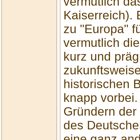
vermutlich da
Kaiserreich).
zu "Europa" f
vermutlich di
kurz und präg
zukunftsweis
historischen
knapp vorbei
Gründern der
des Deutschen
eine ganz and