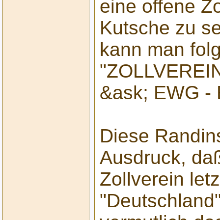
eine offene Z
Kutsche zu s
kann man folg
"ZOLLVEREI
&ask; EWG -
Diese Randins
Ausdruck, da
Zollverein let
"Deutschland" 