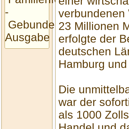
einer wirtscha
-
verbundenen 
Gebundene
23 Millionen 
Ausgabe
erfolgte der Be
deutschen Lä
Hamburg und
Die unmittelb
war der sofor
als 1000 Zoll
Handel und da