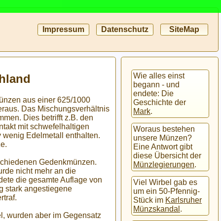
Impressum
Datenschutz
SiteMap
Wie alles einst
hland
begann - und
endete: Die
ünzen aus einer 625/1000
Geschichte der
eraus. Das Mischungsverhältnis
Mark
.
men. Dies betrifft z.B. den
takt mit schwefelhaltigen
Woraus bestehen
 wenig Edelmetall enthalten.
unsere Münzen?
e.
Eine Antwort gibt
diese Übersicht der
erschiedenen Gedenkmünzen.
Münzlegierungen
.
urde nicht mehr an die
dete die gesamte Auflage von
Viel Wirbel gab es
ig stark angestiegene
um ein 50-Pfennig-
traf.
Stück im
Karlsruher
Münzskandal
.
el, wurden aber im Gegensatz