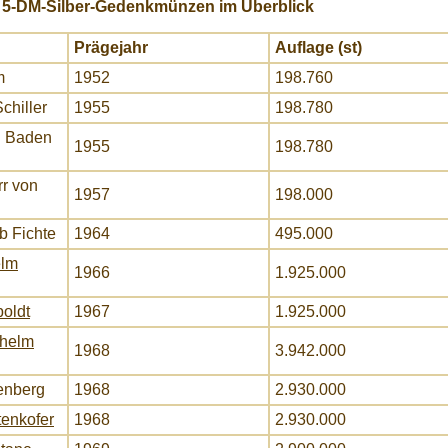
 5-DM-Silber-Gedenkmünzen im Überblick
Prägejahr
Auflage (st)
m
1952
198.760
chiller
1955
198.780
n Baden
1955
198.780
rr von
1957
198.000
b Fichte
1964
495.000
elm
1966
1.925.000
oldt
1967
1.925.000
lhelm
1968
3.942.000
enberg
1968
2.930.000
tenkofer
1968
2.930.000