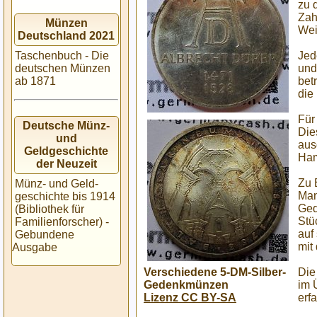
zu 
Zah
Münzen
Wei
Deutschland 2021
Jed
Taschenbuch - Die
und
deutschen Münzen
bet
ab 1871
die
Für
Deutsche Münz-
Die
und
aus
Geldgeschichte
Ham
der Neuzeit
Zu 
Münz- und Geld-
Man
geschichte bis 1914
Ged
(Bibliothek für
Stü
Familienforscher) -
auf
Gebundene
mit
Ausgabe
Verschiedene 5-DM-Silber-
Die
Gedenk­münzen
im 
Lizenz CC BY-SA
erf