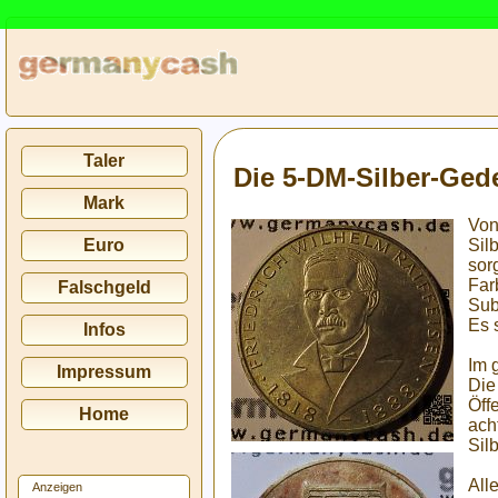
Taler
Die 5-DM-Silber-Ged
Mark
Von
Sil
Euro
sor
Far
Falschgeld
Sub
Es 
Infos
Im 
Impressum
Die
Öff
Home
ach
Sil
All
Anzeigen