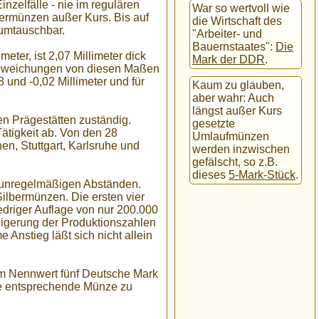
zelfälle - nie im regulären
War so wertvoll wie
ermünzen außer Kurs. Bis auf
die Wirtschaft des
 umtauschbar.
"Arbeiter- und
Bauernstaates":
Die
ter, ist 2,07 Millimeter dick
Mark der DDR
.
Abweichungen von diesen Maßen
und -0,02 Millimeter und für
Kaum zu glauben,
aber wahr: Auch
längst außer Kurs
n Prägestätten zuständig.
gesetzte
ätigkeit ab. Von den 28
Umlaufmünzen
, Stuttgart, Karlsruhe und
werden inzwischen
gefälscht, so z.B.
dieses
5-Mark-Stück
.
 unregelmäßigen Abständen.
lbermünzen. Die ersten vier
riger Auflage von nur 200.000
eigerung der Produktionszahlen
 Anstieg läßt sich nicht allein
em Nennwert fünf Deutsche Mark
die entsprechende Münze zu