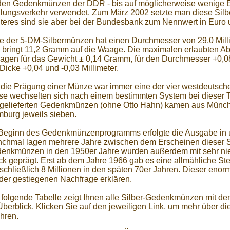
den Gedenkmünzen der DDR - bis auf möglicherweise wenige Ein
lungsverkehr verwendet. Zum März 2002 setzte man diese Silb
teres sind sie aber bei der Bundesbank zum Nennwert in Euro
e der 5-DM-Silbermünzen hat einen Durchmesser von 29,0 Millime
 bringt 11,2 Gramm auf die Waage. Die maximalen erlaubten 
ragen für das Gewicht ± 0,14 Gramm, für den Durchmesser +0,08 
 Dicke +0,04 und -0,03 Millimeter.
 die Prägung einer Münze war immer eine der vier westdeutsche
se wechselten sich nach einem bestimmten System bei dieser T
gelieferten Gedenkmünzen (ohne Otto Hahn) kamen aus München
burg jeweils sieben.
Beginn des Gedenkmünzenprogramms erfolgte die Ausgabe in
chmal lagen mehrere Jahre zwischen dem Erscheinen dieser Si
enkmünzen in den 1950er Jahre wurden außerdem mit sehr nied
ck geprägt. Erst ab dem Jahre 1966 gab es eine allmähliche St
 schließlich 8 Millionen in den späten 70er Jahren. Dieser enorme
 der gestiegenen Nachfrage erklären.
 folgende Tabelle zeigt Ihnen alle Silber-Gedenkmünzen mit d
Überblick. Klicken Sie auf den jeweiligen Link, um mehr über 
ahren.