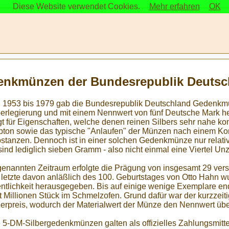
Diese Website verwendet Cookies.
Mehr erfahren
OK
enkmünzen der Bundesrepublik Deutsc
 1953 bis 1979 gab die Bundesrepublik Deutschland Gedenkm
berlegierung und mit einem Nennwert von fünf Deutsche Mark h
gt für Eigenschaften, welche denen reinen Silbers sehr nahe kom
bton sowie das typische "Anlaufen" der Münzen nach einem Kon
stanzen. Dennoch ist in einer solchen Gedenkmünze nur relativ
sind lediglich sieben Gramm - also nicht einmal eine Viertel Unz
genannten Zeitraum erfolgte die Prägung von insgesamt 29 v
 letzte davon anläßlich des 100. Geburtstages von Otto Hahn w
entlichkeit herausgegeben. Bis auf einige wenige Exemplare en
t Millionen Stück im Schmelzofen. Grund dafür war der kurzzeit
berpreis, wodurch der Materialwert der Münze den Nennwert über
e 5-DM-Silbergedenkmünzen galten als offizielles Zahlungsmitt